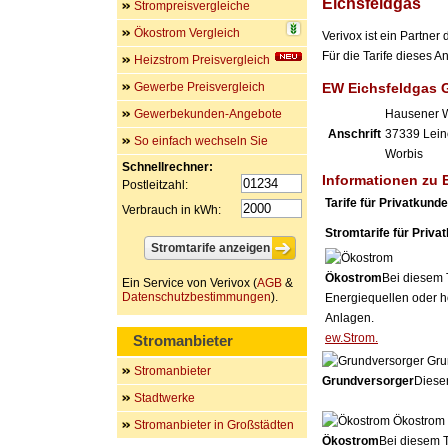
Eichsfeldgas
Strompreisvergleiche
Ökostrom Vergleich
Verivox ist ein Partne
Für die Tarife dieses 
Heizstrom Preisvergleich
Gewerbe Preisvergleich
EW Eichsfeldgas
Gewerbekunden-Angebote
Hausener 
Anschrift
37339
Lein
So einfach wechseln Sie
Worbis
Schnellrechner:
Informationen zu 
Postleitzahl:
Tarife für Privatkund
Verbrauch in kWh:
Stromtarife für Priva
Ökostrom
Bei diesem 
Ein Service von Verivox (
AGB
&
Datenschutzbestimmungen
).
Energiequellen oder h
Anlagen.
ew.Strom.
Stromanbieter
Gru
Stromanbieter
Grundversorger
Dieser
Stadtwerke
Ökostrom
Stromanbieter in Großstädten
Ökostrom
Bei diesem T