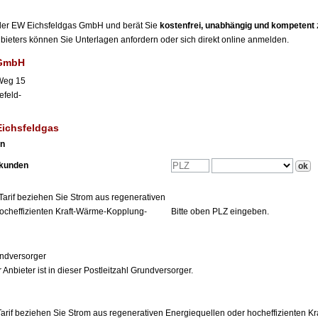
r der EW Eichsfeldgas GmbH und berät Sie
kostenfrei, unabhängig und kompetent
Anbieters können Sie Unterlagen anfordern oder sich direkt online anmelden.
 GmbH
Weg 15
efeld-
Eichsfeldgas
en
tkunden
Tarif beziehen Sie Strom aus regenerativen
ocheffizienten Kraft-Wärme-Kopplung-
Bitte oben PLZ eingeben.
ndversorger
 Anbieter ist in dieser Postleitzahl Grundversorger.
arif beziehen Sie Strom aus regenerativen Energiequellen oder hocheffizienten 