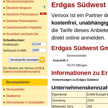
Strompreisvergleiche
Erdgas Südwest
Ökostrom Vergleich
Verivox ist ein Partner
Heizstrom Preisvergleich
Gewerbe Preisvergleich
kostenfrei, unabhängi
Gewerbekunden-Angebote
die Tarife dieses Anbiet
So einfach wechseln Sie
direkt online anmelden.
Schnellrechner:
Postleitzahl:
Erdgas Südwest G
Verbrauch in kWh:
Siemensstraße
Anschrift
9
76275
Ettlingen
Ein Service von Verivox (
AGB
&
Informationen zu E
Datenschutzbestimmungen
).
Anmerkungen zu Erdgas Südwest
Stromanbieter
Unternehmenskennzah
Stromanbieter
Eigentümer
EnBW Energie 
Stadtwerke
Gründung
2004
Stromanbieter in Großstädten
Mitarbeiter 2021
285