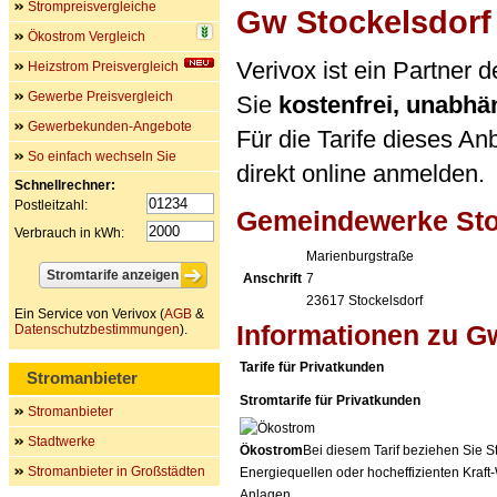
Strompreisvergleiche
Gw Stockelsdorf
Ökostrom Vergleich
Verivox ist ein Partner
Heizstrom Preisvergleich
Gewerbe Preisvergleich
Sie
kostenfrei, unabh
Gewerbekunden-Angebote
Für die Tarife dieses An
So einfach wechseln Sie
direkt online anmelden.
Schnellrechner:
Postleitzahl:
Gemeindewerke St
Verbrauch in kWh:
Marienburgstraße
Anschrift
7
23617
Stockelsdorf
Ein Service von Verivox (
AGB
&
Informationen zu G
Datenschutzbestimmungen
).
Tarife für Privatkunden
Stromanbieter
Stromtarife für Privatkunden
Stromanbieter
Stadtwerke
Ökostrom
Bei diesem Tarif beziehen Sie S
Stromanbieter in Großstädten
Energiequellen oder hocheffizienten Kraf
Anlagen.