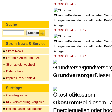
STODO Ökostrom
Ökostrom
Bei diesem Tarif beziehen Sie S
Energiequellen oder hocheffizienten Kraf
Suche
Anlagen.
STODO Ökostrom_fix12
Ökostrom
Bei diesem Tarif beziehen Sie S
Strom-News & Service
Energiequellen oder hocheffizienten Kraf
Strom-News
Anlagen.
STODO Ökostrom_fix24
Fragen & Antworten (FAQ)
Stromabieterwechsel
Grundversor
Datenschutz
Grundversorger
Dieser 
Impressum & Kontakt
Surftipps
Ökostrom
Gas-Vergleiche
Ökostrom
Bei diesem Ta
KFZ-Versicherung-Vergleich
Reisen Lastminute buchen
Energiequellen oder ho