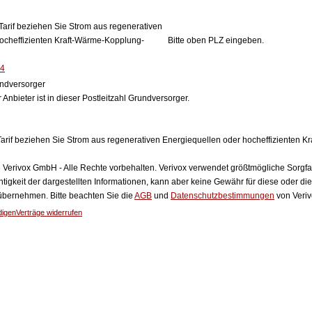
Tarif beziehen Sie Strom aus regenerativen
ocheffizienten Kraft-Wärme-Kopplung-
Bitte oben PLZ eingeben.
24
ndversorger
 Anbieter ist in dieser Postleitzahl Grundversorger.
arif beziehen Sie Strom aus regenerativen Energiequellen oder hocheffizienten 
Verivox GmbH - Alle Rechte vorbehalten. Verivox verwendet größtmögliche Sorgfalt 
htigkeit der dargestellten Informationen, kann aber keine Gewähr für diese oder die
 übernehmen. Bitte beachten Sie die
AGB
und
Datenschutzbestimmungen
von Veriv
digen
Verträge widerrufen