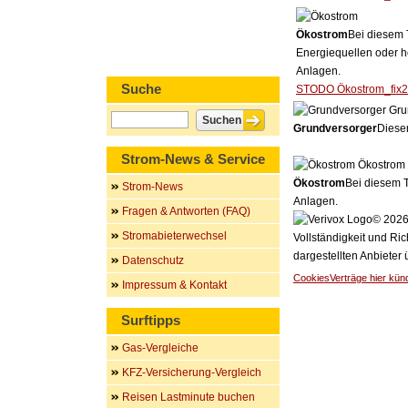
Ökostrom
Bei diesem 
Energiequellen oder h
Anlagen.
Suche
STODO Ökostrom_fix
Gru
Grundversorger
Dieser
Strom-News & Service
Ökostrom
Ökostrom
Bei diesem T
Strom-News
Anlagen.
Fragen & Antworten (FAQ)
© 2026 
Stromabieterwechsel
Vollständigkeit und Ric
dargestellten Anbieter
Datenschutz
Cookies
Verträge hier kün
Impressum & Kontakt
Surftipps
Gas-Vergleiche
KFZ-Versicherung-Vergleich
Reisen Lastminute buchen