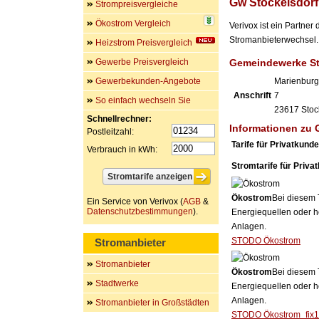
Gw Stockelsdorf
Strompreisvergleiche
Ökostrom Vergleich
Verivox ist ein Partn
Stromanbieterwechsel. 
Heizstrom Preisvergleich
Gewerbe Preisvergleich
Gemeindewerke S
Gewerbekunden-Angebote
Marienburg
Anschrift
7
So einfach wechseln Sie
23617
Stoc
Schnellrechner:
Informationen zu 
Postleitzahl:
Tarife für Privatkund
Verbrauch in kWh:
Stromtarife für Priva
Ökostrom
Bei diesem 
Ein Service von Verivox (
AGB
&
Datenschutzbestimmungen
).
Energiequellen oder h
Anlagen.
STODO Ökostrom
Stromanbieter
Stromanbieter
Ökostrom
Bei diesem 
Stadtwerke
Energiequellen oder h
Anlagen.
Stromanbieter in Großstädten
STODO Ökostrom_fix