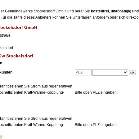
er der Gemeindewerke Stockelsdorf GmbH und berät Sie
kostenfrei, unabhängig un
Für die Tarife dieses Anbieters können Sie Unterlagen anfordern oder sich direkt 
tockelsdorf GmbH
straße
kelsdorf
Gw Stockelsdorf
en
tkunden
Tarif beziehen Sie Strom aus regenerativen
ocheffizienten Kraft-Wärme-Kopplung-
Bitte oben PLZ eingeben.
Tarif beziehen Sie Strom aus regenerativen
ocheffizienten Kraft-Wärme-Kopplung-
Bitte oben PLZ eingeben.
12