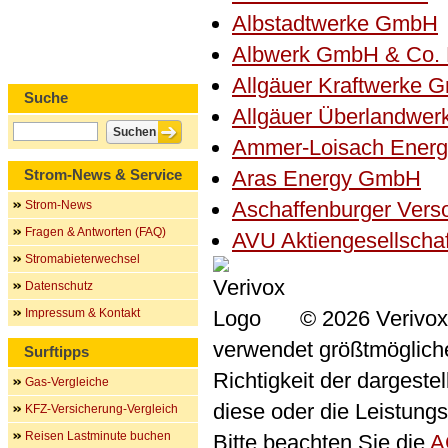
Albstadtwerke GmbH
Albwerk GmbH & Co.
Allgäuer Kraftwerke 
Suche
Allgäuer Überlandwe
Ammer-Loisach Ener
Strom-News & Service
Aras Energy GmbH
Aschaffenburger Ver
Strom-News
Fragen & Antworten (FAQ)
AVU Aktiengesellscha
Stromabieterwechsel
Datenschutz
Impressum & Kontakt
© 2026 Verivox
verwendet größtmögliche 
Surftipps
Richtigkeit der dargeste
Gas-Vergleiche
diese oder die Leistungs
KFZ-Versicherung-Vergleich
Reisen Lastminute buchen
Bitte beachten Sie die
A