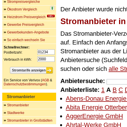
Strompreisvergleiche
Der Anbieter wurde nich
Ökostrom Vergleich
Heizstrom Preisvergleich
Stromanbieter i
Gewerbe Preisvergleich
Das Stromanbieter-Verze
Gewerbekunden-Angebote
So einfach wechseln Sie
auf. Einfach den Anfan
Schnellrechner:
Stromanbieter aus der L
Postleitzahl:
Anbietersuche (Suchfel
Verbrauch in kWh:
suchen oder sich
alle S
Anbietersuche:
Ein Service von Verivox (
AGB
&
Datenschutzbestimmungen
).
Anbieterliste:
1
A
B
C
Stromanbieter
Abens-Donau Energi
Stromanbieter
Abita Energie Otterb
Stadtwerke
AggerEnergie GmbH
Stromanbieter in Großstädten
Ahrtal-Werke GmbH